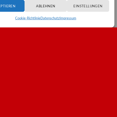
EPTIEREN
ABLEHNEN
EINSTELLUNGEN
Cookie-Richtlinie
Datenschutz
Impressum
 Konto
(Anmeldung erforderlich).
istrative Fragen annehmen.